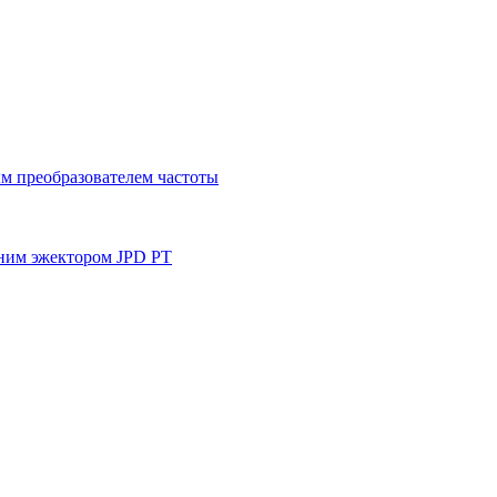
м преобразователем частоты
ним эжектором JPD PT