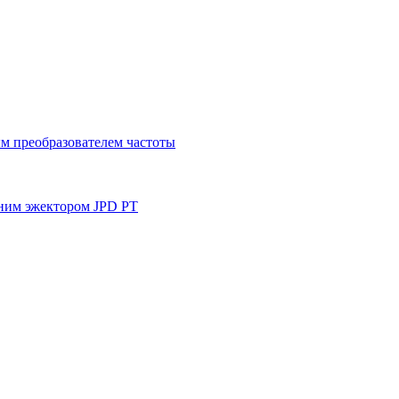
м преобразователем частоты
ним эжектором JPD PT