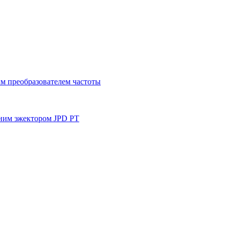
м преобразователем частоты
ним эжектором JPD PT