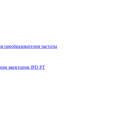
м преобразователем частоты
ним эжектором JPD PT