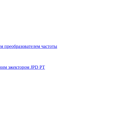
м преобразователем частоты
ним эжектором JPD PT