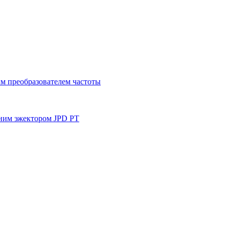
м преобразователем частоты
ним эжектором JPD PT