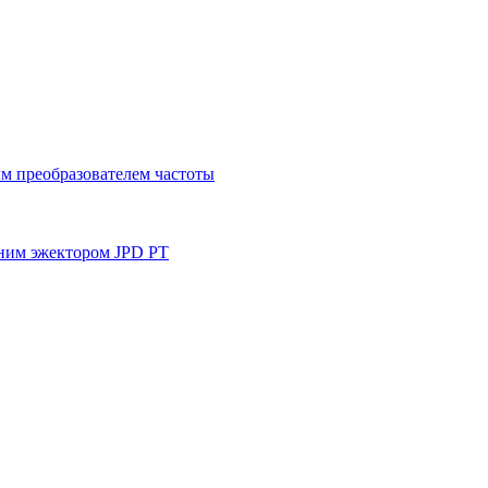
м преобразователем частоты
ним эжектором JPD PT