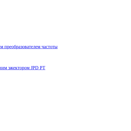
м преобразователем частоты
ним эжектором JPD PT