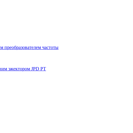
м преобразователем частоты
ним эжектором JPD PT