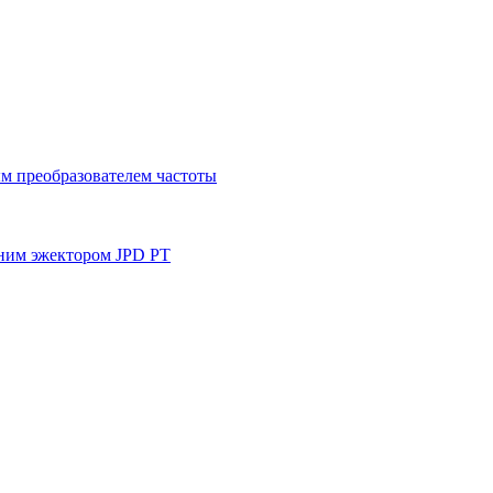
м преобразователем частоты
ним эжектором JPD PT